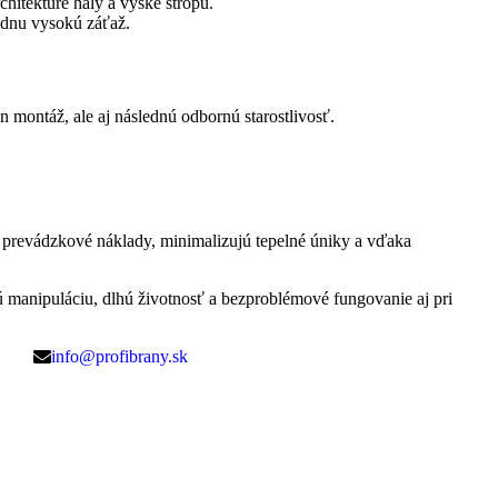
rchitektúre haly a výške stropu.
ádnu vysokú záťaž.
n montáž, ale aj následnú odbornú starostlivosť.
 prevádzkové náklady, minimalizujú tepelné úniky a vďaka
nú manipuláciu, dlhú životnosť a bezproblémové fungovanie aj pri
info@profibrany.sk