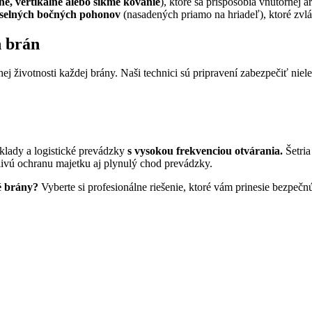
né, vertikálne alebo šikmé kovanie
), ktoré sa prispôsobia vnútornej a
selných bočných pohonov
(nasadených priamo na hriadeľ), ktoré zvl
h brán
j životnosti každej brány. Naši technici sú pripravení zabezpečiť niele
klady a logistické prevádzky
s vysokou frekvenciou otvárania.
Šetria
ivú ochranu majetku aj plynulý chod prevádzky.
é brány?
Vyberte si profesionálne riešenie, ktoré vám prinesie bezpeč