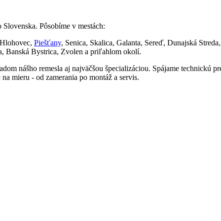
 Slovenska. Pôsobíme v mestách:
 Hlohovec,
Piešťany
, Senica, Skalica, Galanta, Sereď, Dunajská Stred
, Banská Bystrica, Zvolen a priľahlom okolí.
adom nášho remesla aj najväčšou špecializáciou. Spájame technickú prec
 na mieru - od zamerania po montáž a servis.