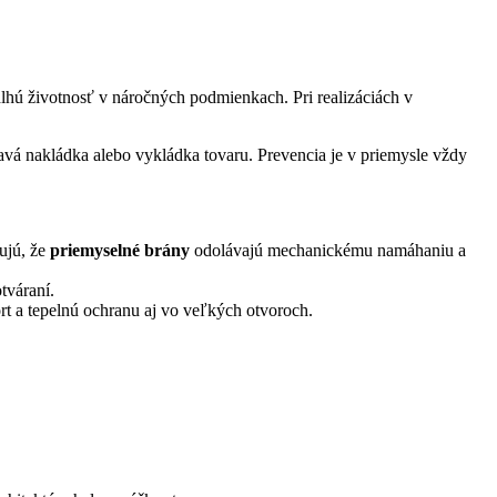
lhú životnosť v náročných podmienkach. Pri realizáciách v
havá nakládka alebo vykládka tovaru. Prevencia je v priemysle vždy
ujú, že
priemyselné brány
odolávajú mechanickému namáhaniu a
tváraní.
t a tepelnú ochranu aj vo veľkých otvoroch.