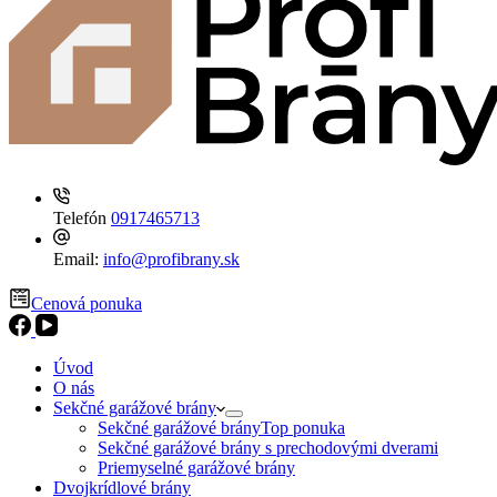
Telefón
0917465713
Email:
info@profibrany.sk
Cenová ponuka
Úvod
O nás
Sekčné garážové brány
Sekčné garážové brány
Top ponuka
Sekčné garážové brány s prechodovými dverami
Priemyselné garážové brány
Dvojkrídlové brány