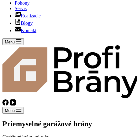
Pohony
Servis
Realizácie
Blogy
Kontakt
Menu
Menu
Priemyselné garážové brány
- overená kva
Garážové brány od roku