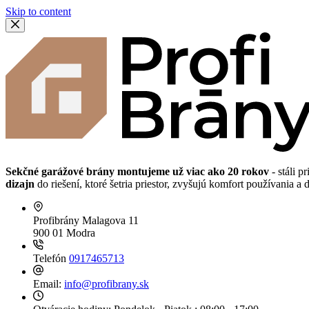
Skip to content
Sekčné garážové brány montujeme už viac ako 20 rokov
- stáli p
dizajn
do riešení, ktoré šetria priestor, zvyšujú komfort používania 
Profibrány
Malagova 11
900 01 Modra
Telefón
0917465713
Email:
info@profibrany.sk