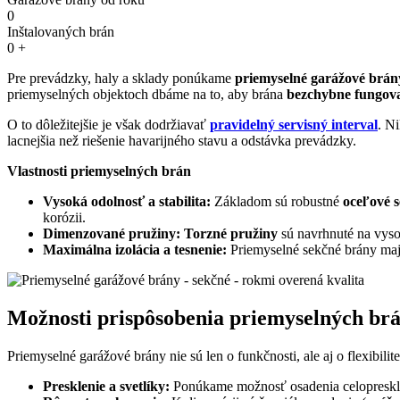
0
Inštalovaných brán
0
+
Pre prevádzky, haly a sklady ponúkame
priemyselné garážové brán
priemyselných objektoch dbáme na to, aby brána
bezchybne fungova
O to dôležitejšie je však dodržiavať
pravidelný servisný interval
. N
lacnejšia než riešenie havarijného stavu a odstávka prevádzky.
Vlastnosti priemyselných brán
Vysoká odolnosť a stabilita:
Základom sú robustné
oceľové 
korózii.
Dimenzované pružiny:
Torzné pružiny
sú navrhnuté na vyso
Maximálna izolácia a tesnenie:
Priemyselné sekčné brány majú
Možnosti prispôsobenia priemyselných br
Priemyselné garážové brány nie sú len o funkčnosti, ale aj o flexibilite
Presklenie a svetlíky:
Ponúkame možnosť osadenia celopresklený