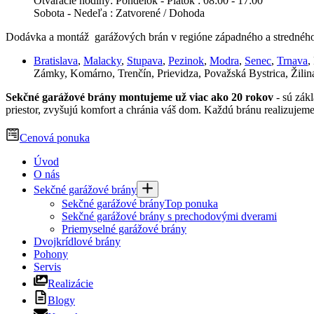
Otváracie hodiny:
Pondelok - Piatok : 08:00 - 17:00
Sobota - Nedeľa : Zatvorené / Dohoda
Dodávka a montáž garážových brán v regióne západného a stredného
Bratislava
,
Malacky
,
Stupava
,
Pezinok
,
Modra
,
Senec
,
Trnava
,
Zámky, Komárno, Trenčín, Prievidza, Považská Bystrica, Žilina
Sekčné garážové brány montujeme už viac ako 20 rokov
- sú zákl
priestor, zvyšujú komfort a chránia váš dom. Každú bránu realizujeme
Cenová ponuka
Úvod
O nás
Sekčné garážové brány
Sekčné garážové brány
Top ponuka
Sekčné garážové brány s prechodovými dverami
Priemyselné garážové brány
Dvojkrídlové brány
Pohony
Servis
Realizácie
Blogy