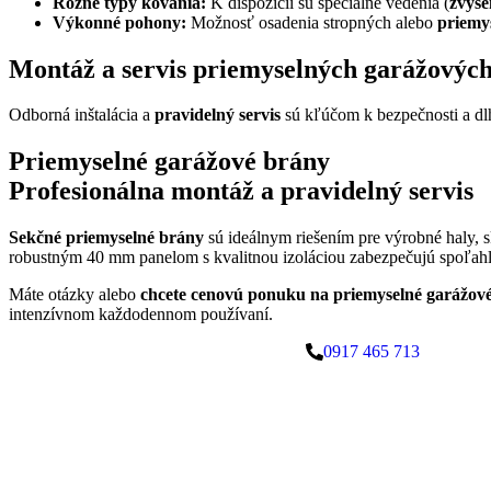
Rôzne typy kovania:
K dispozícii sú špeciálne vedenia (
zvýše
Výkonné pohony:
Možnosť osadenia stropných alebo
priemy
Montáž a servis priemyselných garážovýc
Odborná inštalácia a
pravidelný servis
sú kľúčom k bezpečnosti a dlhe
Priemyselné garážové brány
Profesionálna montáž a pravidelný servis
Sekčné priemyselné brány
sú ideálnym riešením pre výrobné haly, s
robustným 40 mm panelom s kvalitnou izoláciou zabezpečujú spoľahl
Máte otázky alebo
chcete cenovú ponuku na priemyselné garážov
intenzívnom každodennom používaní.
0917 465 713