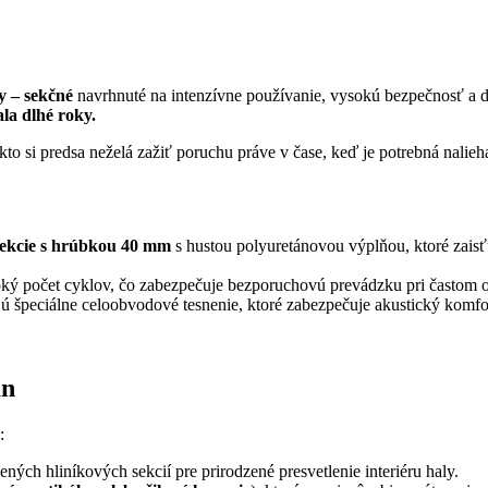
y – sekčné
navrhnuté na intenzívne používanie, vysokú bezpečnosť a d
la dlhé roky.
ikto si predsa neželá zažiť poruchu práve v čase, keď je potrebná nalie
sekcie s hrúbkou 40 mm
s hustou polyuretánovou výplňou, ktoré zaisť
ký počet cyklov, čo zabezpečuje bezporuchovú prevádzku pri častom o
 špeciálne celoobvodové tesnenie, ktoré zabezpečuje akustický komfor
án
:
ch hliníkových sekcií pre prirodzené presvetlenie interiéru haly.