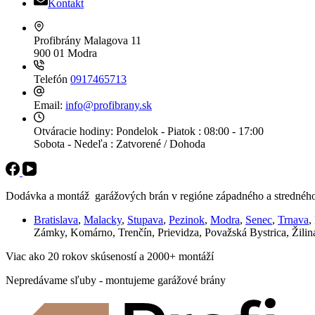
Kontakt
Profibrány
Malagova 11
900 01 Modra
Telefón
0917465713
Email:
info@profibrany.sk
Otváracie hodiny:
Pondelok - Piatok : 08:00 - 17:00
Sobota - Nedeľa : Zatvorené / Dohoda
Dodávka a montáž garážových brán v regióne západného a stredného
Bratislava
,
Malacky
,
Stupava
,
Pezinok
,
Modra
,
Senec
,
Trnava
,
Zámky, Komárno, Trenčín, Prievidza, Považská Bystrica, Žilina
Viac ako 20 rokov skúseností a 2000+ montáží
Nepredávame sľuby - montujeme garážové brány