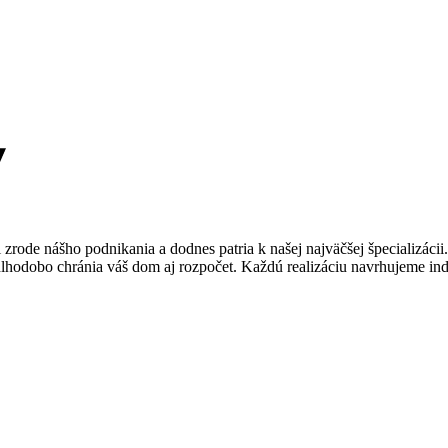
ri zrode nášho podnikania a dodnes patria k našej najväčšej špecializácii
a dlhodobo chránia váš dom aj rozpočet. Každú realizáciu navrhujeme in