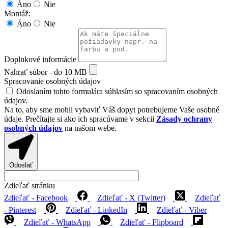
Áno
Nie
Montáž:
Áno
Nie
Doplnkové informácie
Nahrať súbor - do 10 MB
Spracovanie osobných údajov
Odoslaním tohto formulára súhlasím so spracovaním osobných
údajov.
Na to, aby sme mohli vybaviť Váš dopyt potrebujeme Vaše osobné
údaje. Prečítajte si ako ich spracúvame v sekcii
Zásady ochrany
osobných údajov
na našom webe.
Odoslať
Zdieľať stránku
Zdieľať - Facebook
Zdieľať - X (Twitter)
Zdieľať
- Pinterest
Zdieľať - LinkedIn
Zdieľať - Viber
Zdieľať - WhatsApp
Zdieľať - Flipboard