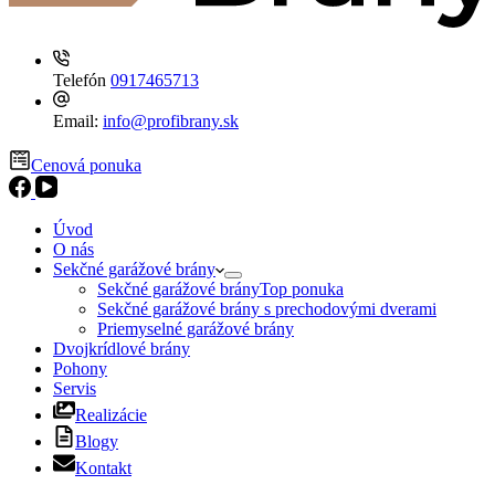
Telefón
0917465713
Email:
info@profibrany.sk
Cenová ponuka
Úvod
O nás
Sekčné garážové brány
Sekčné garážové brány
Top ponuka
Sekčné garážové brány s prechodovými dverami
Priemyselné garážové brány
Dvojkrídlové brány
Pohony
Servis
Realizácie
Blogy
Kontakt