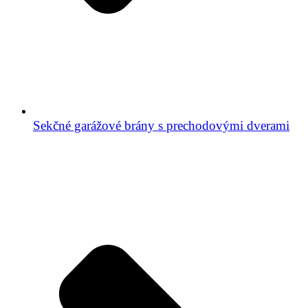
Sekčné garážové brány s prechodovými dverami