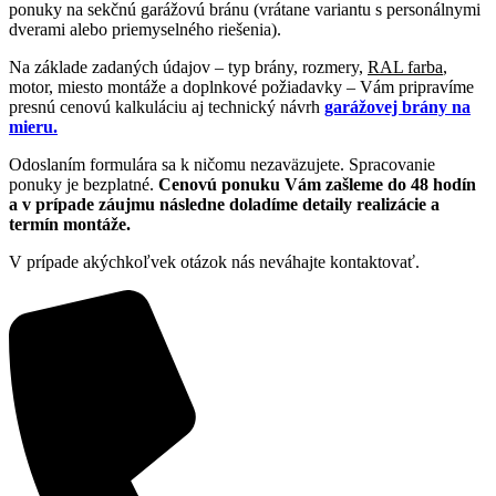
ponuky na sekčnú garážovú bránu (vrátane variantu s personálnymi
dverami alebo priemyselného riešenia).
Na základe zadaných údajov – typ brány, rozmery,
RAL farba
,
motor, miesto montáže a doplnkové požiadavky – Vám pripravíme
presnú cenovú kalkuláciu aj technický návrh
garážovej brány
na
mieru.
Odoslaním formulára sa k ničomu nezaväzujete. Spracovanie
ponuky je bezplatné.
Cenovú ponuku Vám zašleme do 48 hodín
a v prípade záujmu následne doladíme detaily realizácie a
termín montáže.
V prípade akýchkoľvek otázok nás neváhajte kontaktovať.