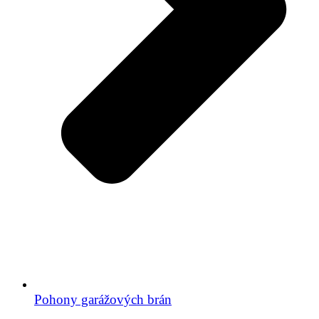
Pohony garážových brán