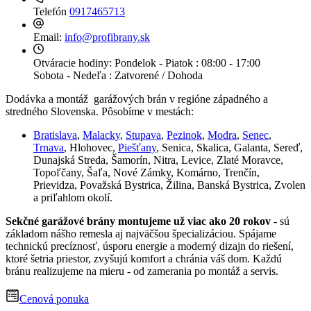
Telefón
0917465713
Email:
info@profibrany.sk
Otváracie hodiny:
Pondelok - Piatok : 08:00 - 17:00
Sobota - Nedeľa : Zatvorené / Dohoda
Dodávka a montáž garážových brán v regióne západného a
stredného Slovenska. Pôsobíme v mestách:
Bratislava
,
Malacky
,
Stupava
,
Pezinok
,
Modra
,
Senec
,
Trnava
, Hlohovec,
Piešťany
, Senica, Skalica, Galanta, Sereď,
Dunajská Streda, Šamorín, Nitra, Levice, Zlaté Moravce,
Topoľčany, Šaľa, Nové Zámky, Komárno, Trenčín,
Prievidza, Považská Bystrica, Žilina, Banská Bystrica, Zvolen
a priľahlom okolí.
Sekčné garážové brány montujeme už viac ako 20 rokov
- sú
základom nášho remesla aj najväčšou špecializáciou. Spájame
technickú precíznosť, úsporu energie a moderný dizajn do riešení,
ktoré šetria priestor, zvyšujú komfort a chránia váš dom. Každú
bránu realizujeme na mieru - od zamerania po montáž a servis.
Cenová ponuka