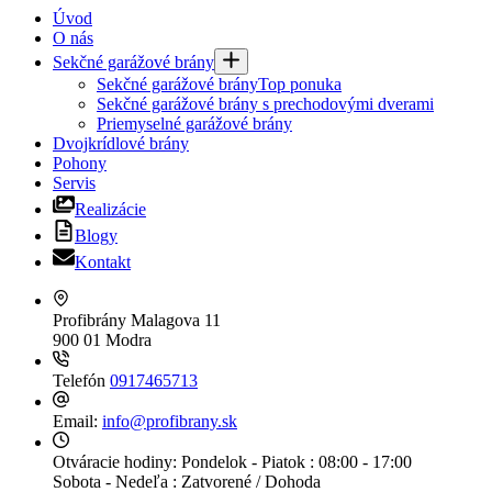
Úvod
O nás
Sekčné garážové brány
Sekčné garážové brány
Top ponuka
Sekčné garážové brány s prechodovými dverami
Priemyselné garážové brány
Dvojkrídlové brány
Pohony
Servis
Realizácie
Blogy
Kontakt
Profibrány
Malagova 11
900 01 Modra
Telefón
0917465713
Email:
info@profibrany.sk
Otváracie hodiny:
Pondelok - Piatok : 08:00 - 17:00
Sobota - Nedeľa : Zatvorené / Dohoda