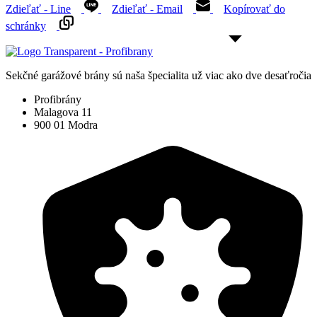
Zdieľať - Line
Zdieľať - Email
Kopírovať do
schránky
Sekčné garážové brány sú naša špecialita už viac ako dve desaťročia
Profibrány
Malagova 11
900 01 Modra