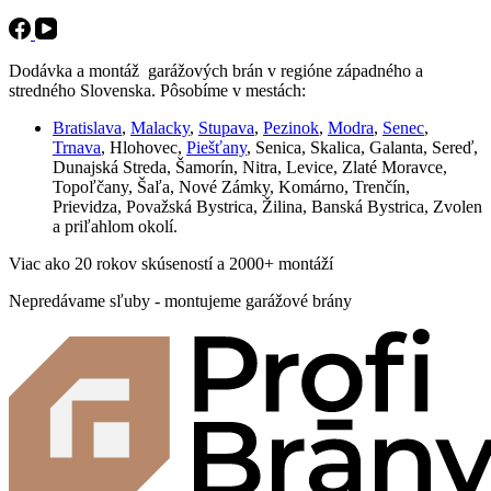
Dodávka a montáž garážových brán v regióne západného a
stredného Slovenska. Pôsobíme v mestách:
Bratislava
,
Malacky
,
Stupava
,
Pezinok
,
Modra
,
Senec
,
Trnava
, Hlohovec,
Piešťany
, Senica, Skalica, Galanta, Sereď,
Dunajská Streda, Šamorín, Nitra, Levice, Zlaté Moravce,
Topoľčany, Šaľa, Nové Zámky, Komárno, Trenčín,
Prievidza, Považská Bystrica, Žilina, Banská Bystrica, Zvolen
a priľahlom okolí.
Viac ako 20 rokov skúseností a 2000+ montáží
Nepredávame sľuby - montujeme garážové brány